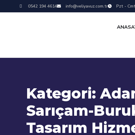
0542 194 4614
info@veliyavuz.com.tr
Pzt - Cmt
ANASA
Kategori:
Adan
Sarıçam-Bur
Tasarım Hizme