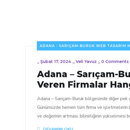
ADANA - SARIÇAM-BURUK WEB TASARIM H
_
Şubat 17, 2024
_
Veli Yavuz
_
0 Comments
Adana – Sarıçam-B
Veren Firmalar Hang
Adana – Sarıçam-Buruk bölgesinde diğer pek çok
Günümüzde hemen tüm firma ve işletmelerin bu 
ve değerinin artması, bilinirliğinin yükselmes
DEVAMINI OKU