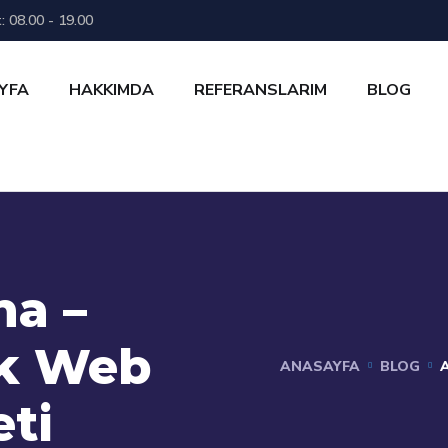
: 08.00 - 19.00
YFA
HAKKIMDA
REFERANSLARIM
BLOG
a –
uk Web
ANASAYFA
BLOG
ti